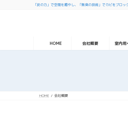
コ
ナ
「炭の力」で空間を癒やし、「無臭の技術」でカビをブロッ
ン
ビ
テ
ゲ
ン
ー
ツ
シ
へ
ョ
ス
ン
HOME
会社概要
室内用
キ
に
ッ
移
プ
動
HOME
会社概要